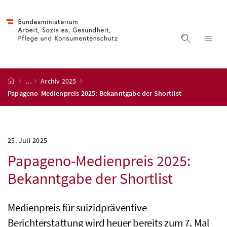
Accesskey
Accesskey
Accesskey
Accesskey
Zum Inhalt
Zum Hauptmenü
Zum Untermenü
Zur Suche
[4]
[1]
[3]
[2]
Suche ein
Nav
Startseite
…
Archiv 2025
Papageno-Medienpreis 2025: Bekanntgabe der Shortlist
25. Juli 2025
Papageno-Medienpreis 2025:
Bekanntgabe der Shortlist
Medienpreis für suizidpräventive
Berichterstattung wird heuer bereits zum 7. Mal