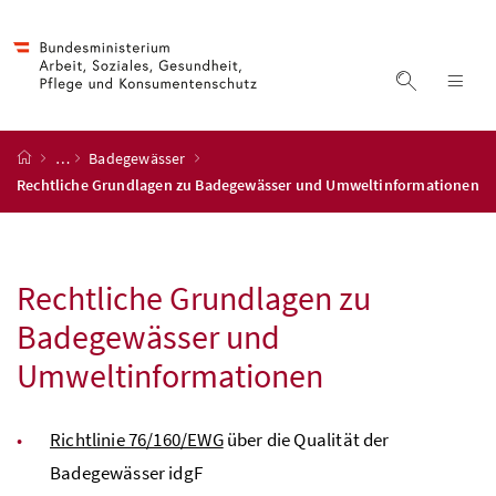
Accesskey
Accesskey
Accesskey
Accesskey
Zum Inhalt
Zum Hauptmenü
Zum Untermenü
Zur Suche
[4]
[1]
[3]
[2]
Suche ein
Nav
Startseite
…
Badegewässer
Rechtliche Grundlagen zu Badegewässer und Umweltinformationen
Rechtliche Grundlagen zu
Badegewässer und
Umweltinformationen
Richtlinie 76/160/EWG
über die Qualität der
Badegewässer idgF