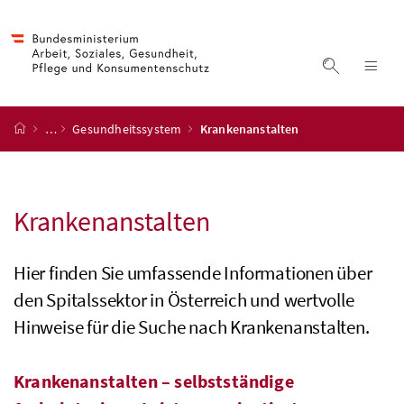
Accesskey
Accesskey
Accesskey
Accesskey
Zum Inhalt
Zum Hauptmenü
Zum Untermenü
Zur Suche
[4]
[1]
[3]
[2]
Suche ein
Nav
Startseite
…
Gesundheitssystem
Krankenanstalten
Krankenanstalten
Hier finden Sie umfassende Informationen über
den Spitalssektor in Österreich und wertvolle
Hinweise für die Suche nach Krankenanstalten.
Krankenanstalten – selbstständige