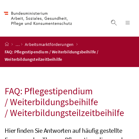
Accesskey
Accesskey
Accesskey
Accesskey
Zum Inhalt
Zum Hauptmenü
Zum Untermenü
Zur Suche
[4]
[1]
[3]
[2]
Suche ein
Nav
Startseite
…
Arbeitsmarktförderungen
FAQ: Pflegestipendium / Weiterbildungsbeihilfe /
Weiterbildungsteilzeitbeihilfe
FAQ
: Pflegestipendium
/ Weiterbildungsbeihilfe
/ Weiterbildungsteilzeitbeihilfe
Hier finden Sie Antworten auf häufig gestellte