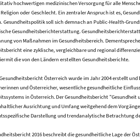
litativ hochwertigen medizinischen Versorgung für alle Mensch
 Religion oder Geschlecht. Ein zentraler Anspruch ist es, Gesun
n. Gesundheitspolitik soll sich demnach an Public-Health-Grund
sche Gesundheitsberichterstattung. Gesundheitsberichterstat
lanung von Maßnahmen im Gesundheitsbereich. Dementsprechend
tsbericht eine zyklische, vergleichbare und regional differenzi
iermit die von den Ländern erstellten Gesundheitsberichte.
 Gesundheitsbericht Österreich wurde im Jahr 2004 erstellt und 
herinnen und Österreicher, wesentliche gesundheitliche Einflu
tssystems in Österreich. Der Gesundheitsbericht "Gesundheit un
nhaltlicher Ausrichtung und Umfang weitgehend dem Vorgänger
tsspezifische Darstellung und trendanalytische Betrachtung de
dheitsbericht 2016 beschreibt die gesundheitliche Lage der Ös