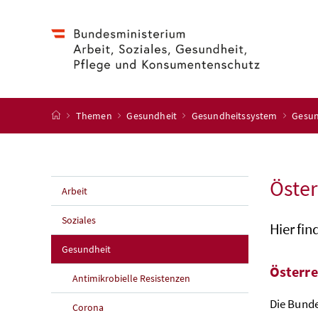
Accesskey
Accesskey
Accesskey
Accesskey
Zum Inhalt
Zum Hauptmenü
Zum Untermenü
Zur Suche
[4]
[1]
[3]
[2]
Startseite
Themen
Gesundheit
Gesundheitssystem
Gesun
Öster
Arbeit
Soziales
Hier fi
Gesundheit
Österre
Antimikrobielle Resistenzen
Die Bunde
Corona