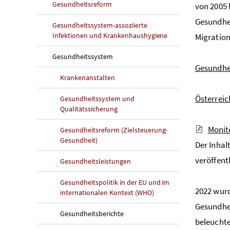
Gesundheitsreform
von 2005 
Gesundhei
Gesundheitssystem-assoziierte
Infektionen und Krankenhaushygiene
Migratio
Gesundheitssystem
Gesundhe
Krankenanstalten
Österreic
Gesundheitssystem und
Qualitätssicherung
Monit
Gesundheitsreform (Zielsteuerung-
Gesundheit)
Der Inhal
veröffent
Gesundheitsleistungen
Gesundheitspolitik in der EU und im
2022 wurd
internationalen Kontext (WHO)
Gesundhei
Gesundheitsberichte
beleuchte