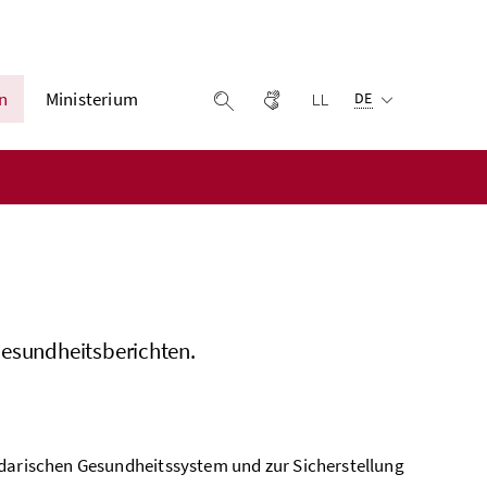
Ausgewählte Sprach
n
Ministerium
Gebärdensprache
Leichter lesen
Suche einblenden
DE
Gesundheitsberichten.
idarischen Gesundheitssystem und zur Sicherstellung