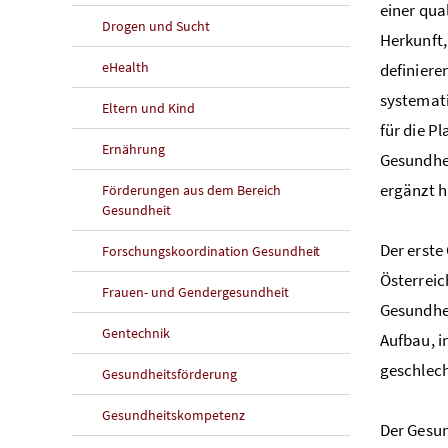
einer qua
Drogen und Sucht
Herkunft,
eHealth
definiere
systemati
Eltern und Kind
für die P
Ernährung
Gesundhei
ergänzt h
Förderungen aus dem Bereich
Gesundheit
Der erste
Forschungskoordination Gesundheit
Österreic
Frauen- und Gendergesundheit
Gesundhei
Gentechnik
Aufbau, i
geschlech
Gesundheitsförderung
Gesundheitskompetenz
Der Gesun