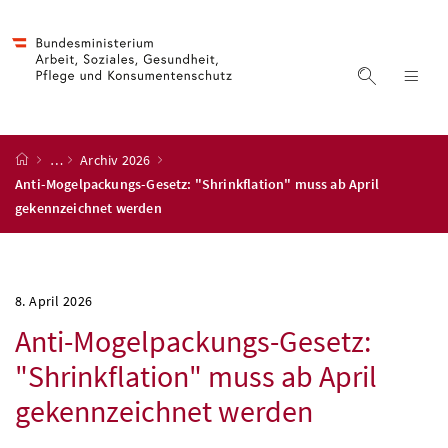
Accesskey
Accesskey
Accesskey
Accesskey
Zum Inhalt
Zum Hauptmenü
Zum Untermenü
Zur Suche
[4]
[1]
[3]
[2]
Suche ein
Nav
Startseite
…
Archiv 2026
Anti-Mogelpackungs-Gesetz: "Shrinkflation" muss ab April
gekennzeichnet werden
8. April 2026
Anti-Mogelpackungs-Gesetz:
"Shrinkflation" muss ab April
gekennzeichnet werden