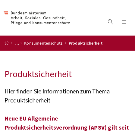
Accesskey
Accesskey
Accesskey
Accesskey
Zum Inhalt
Zum Hauptmenü
Zum Untermenü
Zur Suche
[4]
[1]
[3]
[2]
Suche ein
Nav
Startseite
…
Konsumentenschutz
Produktsicherheit
Produktsicherheit
Hier finden Sie Informationen zum Thema
Produktsicherheit
Neue EU Allgemeine
Produktsicherheitsverordnung (APSV) gilt seit