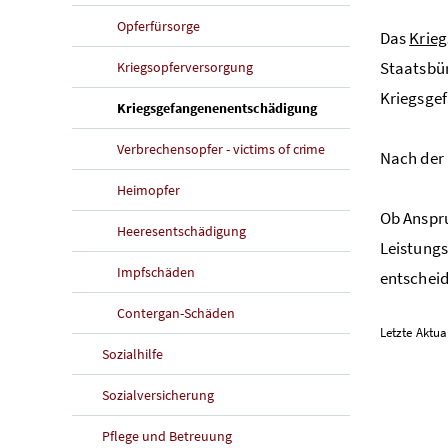
Opferfürsorge
Das
Krie
Staatsbür
Kriegsopferversorgung
Kriegsgef
(aktuelle Seite)
Kriegsgefangenenentschädigung
Verbrechensopfer - victims of crime
Nach der 
Heimopfer
Ob Anspru
Heeresentschädigung
Leistungs
Impfschäden
entschei
Contergan-Schäden
Letzte Aktua
Sozialhilfe
Sozialversicherung
Pflege und Betreuung