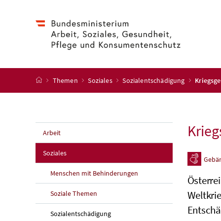
Accesskey
Accesskey
Accesskey
Accesskey
Zum Inhalt
Zum Hauptmenü
Zum Untermenü
Zur Suche
[4]
[1]
[3]
[2]
Startseite
Themen
Soziales
Sozialentschädigung
Kriegsg
Krie
Arbeit
Soziales
Gebä
Menschen mit Behinderungen
Österre
Weltkri
Soziale Themen
Entschä
Sozialentschädigung