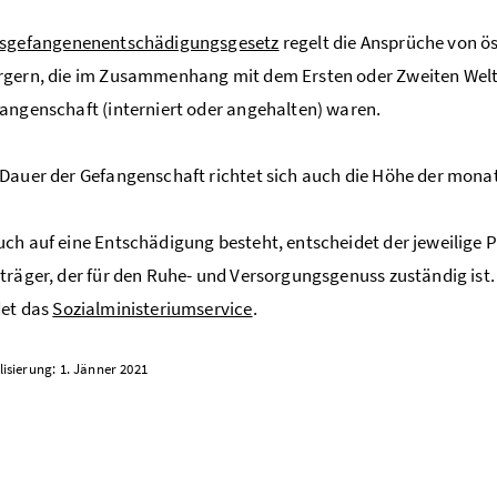
gsgefangenenentschädigungsgesetz
regelt die Ansprüche von ö
gern, die im Zusammenhang mit dem Ersten oder Zweiten Weltk
angenschaft (interniert oder angehalten) waren.
Dauer der Gefangenschaft richtet sich auch die Höhe der monat
ch auf eine Entschädigung besteht, entscheidet der jeweilige 
träger, der für den Ruhe- und Versorgungsgenuss zuständig ist.
det das
Sozialministeriumservice
.
lisierung: 1. Jänner 2021