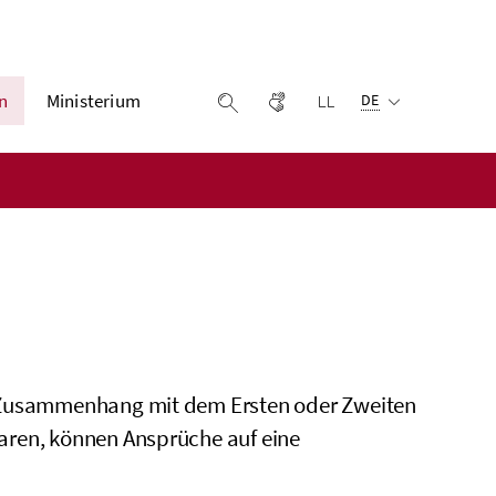
Ausgewählte Sprach
n
Ministerium
Gebärdensprache
Leichter lesen
Suche einblenden
DE
m Zusammenhang mit dem Ersten oder Zweiten
aren, können Ansprüche auf eine