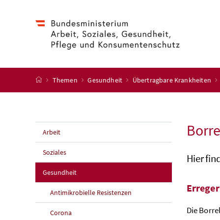
Accesskey
Accesskey
Accesskey
Accesskey
Zum Inhalt
Zum Hauptmenü
Zum Untermenü
Zur Suche
[4]
[1]
[3]
[2]
Startseite
Themen
Gesundheit
Übertragbare Krankheiten
Borre
Arbeit
Soziales
Hier fin
Gesundheit
Erreger
Antimikrobielle Resistenzen
Die Borre
Corona