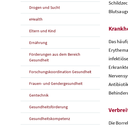
Schildzec
Drogen und Sucht
Blutsauge
eHealth
Krankhe
Eltern und Kind
Das häufi
Ernährung
Erythema 
Förderungen aus dem Bereich
infektiös
Gesundheit
Erkrankt
Forschungskoordination Gesundheit
Nervensys
Frauen- und Gendergesundheit
Antibioti
Behinder
Gentechnik
Gesundheitsförderung
Verbrei
Gesundheitskompetenz
Die Borre