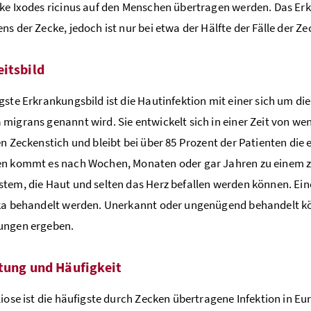
ke Ixodes ricinus auf den Menschen übertragen werden. Das Erkr
ns der Zecke, jedoch ist nur bei etwa der Hälfte der Fälle der Ze
itsbild
gste Erkrankungsbild ist die Hautinfektion mit einer sich um di
migrans genannt wird. Sie entwickelt sich in einer Zeit von w
en Zeckenstich und bleibt bei über 85 Prozent der Patienten die 
en kommt es nach Wochen, Monaten oder gar Jahren zu einem z
tem, die Haut und selten das Herz befallen werden können. Ein
ka behandelt werden. Unerkannt oder ungenügend behandelt könn
ungen ergeben.
tung und Häufigkeit
liose ist die häufigste durch Zecken übertragene Infektion in 