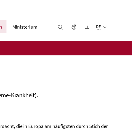
Ausgewählte Sprach
n
Ministerium
Gebärdensprache
Leichter lesen
Suche einblenden
DE
Lyme-Krankheit).
ursacht, die in Europa am häufigsten durch Stich der