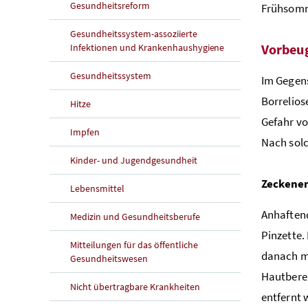
Gesundheitsreform
Frühsomm
Gesundheitssystem-assoziierte
Vorbeu
Infektionen und Krankenhaushygiene
Gesundheitssystem
Im Gegens
Borrelios
Hitze
Gefahr vo
Impfen
Nach solc
Kinder- und Jugendgesundheit
Zeckene
Lebensmittel
Anhaftend
Medizin und Gesundheitsberufe
Pinzette.
Mitteilungen für das öffentliche
danach mi
Gesundheitswesen
Hautbere
Nicht übertragbare Krankheiten
entfernt 