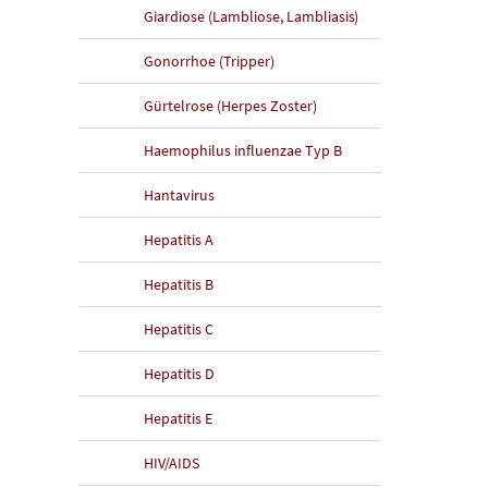
Giardiose (Lambliose, Lambliasis)
Gonorrhoe (Tripper)
Gürtelrose (Herpes Zoster)
Haemophilus influenzae Typ B
Hantavirus
Hepatitis A
Hepatitis B
Hepatitis C
Hepatitis D
Hepatitis E
HIV/AIDS