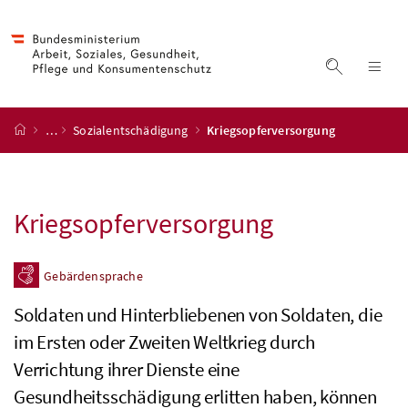
Accesskey
Accesskey
Accesskey
Accesskey
Zum Inhalt
Zum Hauptmenü
Zum Untermenü
Zur Suche
[4]
[1]
[3]
[2]
Suche ein
Nav
Startseite
…
Sozialentschädigung
Kriegsopferversorgung
Kriegsopferversorgung
Gebärdensprache
Soldaten und Hinterbliebenen von Soldaten, die
im Ersten oder Zweiten Weltkrieg durch
Verrichtung ihrer Dienste eine
Gesundheitsschädigung erlitten haben, können