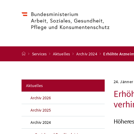
Accesskey
Accesskey
Accesskey
Accesskey
Zum Inhalt
Zum Hauptmenü
Zum Untermenü
Zur Suche
[4]
[1]
[3]
[2]
Startseite
Services
Aktuelles
Archiv 2024
Erhöhte Arzneim
24. Jänner
Aktuelles
Erhöh
Archiv 2026
verhi
Archiv 2025
Höheres
Archiv 2024