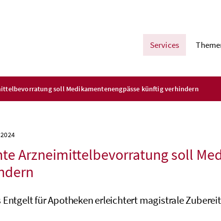
Services
Theme
ittelbevorratung soll Medikamentenengpässe künftig verhindern
 2024
te Arzneimittelbevorratung soll M
ndern
 Entgelt für Apotheken erleichtert magistrale Zuberei