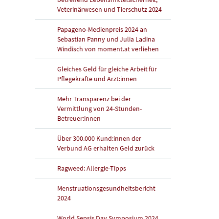
Veterinärwesen und Tierschutz 2024
Papageno-Medienpreis 2024 an
Sebastian Panny und Julia Ladina
Windisch von moment.at verliehen
Gleiches Geld für gleiche Arbeit für
Pflegekräfte und Ärzt:innen
Mehr Transparenz bei der
Vermittlung von 24-Stunden-
Betreuer:innen
Über 300.000 Kund:innen der
Verbund AG erhalten Geld zurück
Ragweed: Allergie-Tipps
Menstruationsgesundheitsbericht
2024
World Sepsis Day Symposium 2024