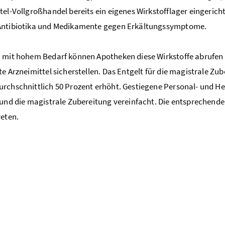
ttel-Vollgroßhandel
bereits ein eigenes Wirkstofflager eingerich
Antibiotika und Medikamente gegen Erkältungssymptome.
 mit hohem Bedarf können Apotheken diese Wirkstoffe abrufen
te Arzneimittel sicherstellen. Das Entgelt für
die magistrale Zub
rchschnittlich 50 Prozent erhöht. Gestiegene Personal- und 
 und die magistrale Zubereitung vereinfacht. Die entsprechende
reten.