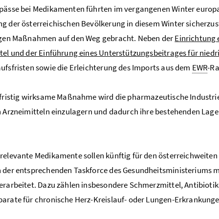
pässe bei Medikamenten führten im vergangenen Winter europa
g der österreichischen Bevölkerung in diesem Winter sicherzust
tigen Maßnahmen auf den Weg gebracht. Neben der
Einrichtung 
tel und der Einführung eines Unterstützungsbeitrages für nied
ufsfristen sowie die Erleichterung des Imports aus dem
EWR
-Ra
lfristig wirksame Maßnahme wird die pharmazeutische Industri
n Arzneimitteln einzulagern und dadurch
ihre bestehenden Lager
relevante Medikamente sollen künftig für den österreichweiten
 der entsprechenden Taskforce des Gesundheitsministeriums mi
erarbeitet. Dazu zählen insbesondere Schmerzmittel, Antibio
arate für chronische Herz-Kreislauf- oder Lungen-Erkrankung