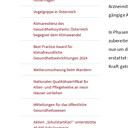
Arzneimi
Vogelgrippe in Österreich
gängige 
Klimaresilienz des
Gesundheitssystems: Österreich
In Phasen
begegnet dem Klimawandel
zubereite
Best Practice Award für
nun um du
klimafreundliche
erstattet
Gesundheitseinrichtungen 2024
Kraft get
Wetterumschwung beim Wandern
Nationales Qualitätszertifikat für
Alten- und Pflegeheime an neun
Häuser verliehen
Mitteilungen für das öffentliche
Gesundheitswesen
Aktion „Schulstartklar!“ unterstützte
49.500 Schüler:innen