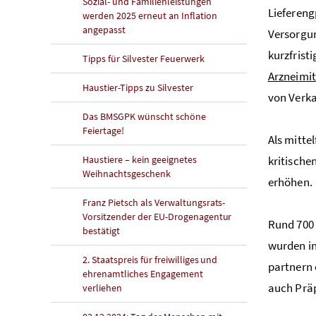
Sozial- und Familienleistungen
Liefereng
werden 2025 erneut an Inflation
angepasst
Versorgun
kurzfris
Tipps für Silvester Feuerwerk
Arzneimit
Haustier-Tipps zu Silvester
von Verka
Das BMSGPK wünscht schöne
Feiertage!
Als mitte
Haustiere – kein geeignetes
kritische
Weihnachtsgeschenk
erhöhen.
Franz Pietsch als Verwaltungsrats-
Vorsitzender der EU-Drogenagentur
Rund 700 
bestätigt
wurden in
2. Staatspreis für freiwilliges und
partnern 
ehrenamtliches Engagement
auch Präp
verliehen