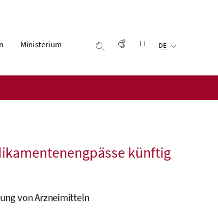
Ausgewählte Sprach
n
Ministerium
Gebärdensprache
Leichter lesen
DE
Suche einblenden
edikamentenengpässe künftig
tung von Arzneimitteln