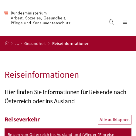
Accesskey
Accesskey
Accesskey
Accesskey
Zum Inhalt
Zum Hauptmenü
Zum Untermenü
Zur Suche
[4]
[1]
[3]
[2]
Suche ein
Nav
Startseite
…
Gesundheit
Reiseinformationen
Reiseinformationen
Hier finden Sie Informationen für Reisende nach
Österreich oder ins Ausland
Reiseverkehr
Alle aufklappen
Reisen von Österreich ins Ausland und (Wieder-)Einreise