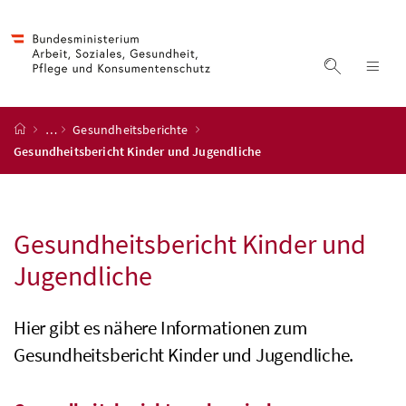
Accesskey
Accesskey
Accesskey
Accesskey
Zum Inhalt
Zum Hauptmenü
Zum Untermenü
Zur Suche
[4]
[1]
[3]
[2]
Suche ein
Nav
Startseite
…
Gesundheitsberichte
Gesundheitsbericht Kinder und Jugendliche
Gesundheitsbericht Kinder und
Jugendliche
Hier gibt es nähere Informationen zum
Gesundheitsbericht Kinder und Jugendliche.