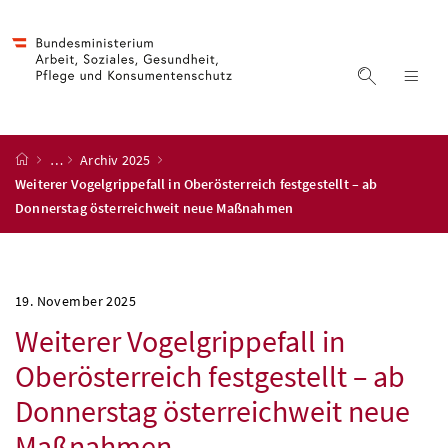
Accesskey
Accesskey
Accesskey
Accesskey
Zum Inhalt
Zum Hauptmenü
Zum Untermenü
Zur Suche
[4]
[1]
[3]
[2]
Suche ein
Nav
Startseite
…
Archiv 2025
Weiterer Vogelgrippefall in Oberösterreich festgestellt – ab
Donnerstag österreichweit neue Maßnahmen
19. November 2025
Weiterer Vogelgrippefall in
Oberösterreich festgestellt – ab
Donnerstag österreichweit neue
Maßnahmen