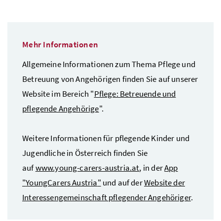
Foto 2: © IG Pflege
4. Nationaler Aktionstag für pflegende Kinder und Jugendliche am 20.11.2024 Foto:
Mehr Informationen
Allgemeine Informationen zum Thema Pflege und
Betreuung von Angehörigen finden Sie auf unserer
Website
im Bereich "
Pflege: Betreuende und
pflegende Angehörige
".
Weitere Informationen für pflegende Kinder und
Jugendliche in Österreich finden Sie
auf
www.young-carers-austria.at
, in der
App
"
YoungCarers Austria
"
und auf der
Website
der
Interessengemeinschaft pflegender Angehöriger
.