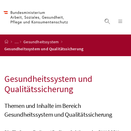
Accesskey
Accesskey
Accesskey
Accesskey
Zum Inhalt
Zum Hauptmenü
Zum Untermenü
Zur Suche
[4]
[1]
[3]
[2]
Suche ein
Nav
Startseite
…
Gesundheitssystem
Gesundheitssystem und Qualitätssicherung
Gesundheitssystem und
Qualitätssicherung
Themen und Inhalte im Bereich
Gesundheitssystem und Qualitätssicherung