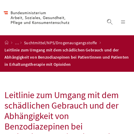
Accesskey
Accesskey
Accesskey
Accesskey
Zum Inhalt
Zum Hauptmenü
Zum Untermenü
Zur Suche
[4]
[1]
[3]
[2]
Suche ein
Nav
Startseite
…
Suchtmittel/NPS/Drogenausgangsstoffe
Leitlinie zum Umgang mit dem schädlichen Gebrauch und der
Abhängigkeit von Benzodiazepinen bei Patientinnen und Patienten
in Erhaltungstherapie mit Opioiden
Leitlinie zum Umgang mit dem
schädlichen Gebrauch und der
Abhängigkeit von
Benzodiazepinen bei