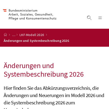
Accesskey
Accesskey
Accesskey
Accesskey
Zum Inhalt
Zum Hauptmenü
Zum Untermenü
Zur Suche
[4]
[1]
[3]
[2]
Suche ein
Nav
Startseite
…
LKF-Modell 2026
Änderungen und Systembeschreibung 2026
Änderungen und
Systembeschreibung 2026
Hier finden Sie das Abkürzungsverzeichnis, die
Änderungen und Neuerungen im Modell 2026 und
die Systembeschreibung 2026 zum