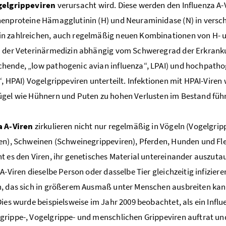
gelgrippeviren
verursacht wird. Diese werden den Influenza A-
enproteine Hämagglutinin (H) und Neuraminidase (N) in versch
 zahlreichen, auch regelmäßig neuen Kombinationen von H- und
 der Veterinärmedizin abhängig vom Schweregrad der Erkrank
ende, „low pathogenic avian influenza“, LPAI) und hochpatho
“, HPAI) Vogelgrippeviren unterteilt. Infektionen mit HPAI-Vire
gel wie Hühnern und Puten zu hohen Verlusten im Bestand füh
a A-Viren
zirkulieren nicht nur regelmäßig in Vögeln (Vogelgri
en), Schweinen (Schweinegrippeviren), Pferden, Hunden und Fle
t es den Viren, ihr genetisches Material untereinander auszut
A-Viren dieselbe Person oder dasselbe Tier gleichzeitig infiziere
, das sich in größerem Ausmaß unter Menschen ausbreiten kann
Dies wurde beispielsweise im Jahr 2009 beobachtet, als ein Inf
rippe-, Vogelgrippe- und menschlichen Grippeviren auftrat un