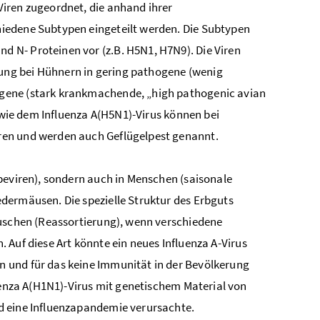
Viren zugeordnet, die anhand ihrer
iedene Subtypen eingeteilt werden. Die Subtypen
 N- Proteinen vor (z.B. H5N1, H7N9). Die Viren
ung bei Hühnern in gering pathogene (wenig
gene (stark krankmachende, „high pathogenic avian
n wie dem Influenza A(H5N1)-Virus können bei
ren und werden auch Geflügelpest genannt.
ppeviren), sondern auch in Menschen (saisonale
dermäusen. Die spezielle Struktur des Erbguts
auschen (Reassortierung), wenn verschiedene
n. Auf diese Art könnte ein neues Influenza A-Virus
 und für das keine Immunität in der Bevölkerung
luenza A(H1N1)-Virus mit genetischem Material von
d eine Influenzapandemie verursachte.