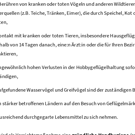
Berühren von kranken oder toten Vögeln und anderen Wildtiere
rquellen (z.B. Teiche, Tränken, Eimer), die durch Speichel, Kot 
ten,
ontakt mit kranken oder toten Tieren, insbesondere Hausgefl
halb von 14 Tagen danach, eine:n Ärzt:in oder die für Ihren Bez
ktieren,
ngewöhnlich hohen Verlusten in der Hobbygeflügelhaltung sofort
ändigen,
ufgefundene Wasservögel und Greifvögel sind der zuständigen
n stärker betroffenen Ländern auf den Besuch von Geflügelmärk
usreichend durchgegarte Lebensmittel zu sich nehmen.
 wird als Vorsichtsmaßnahme eine
gründliche Handhygiene
(r