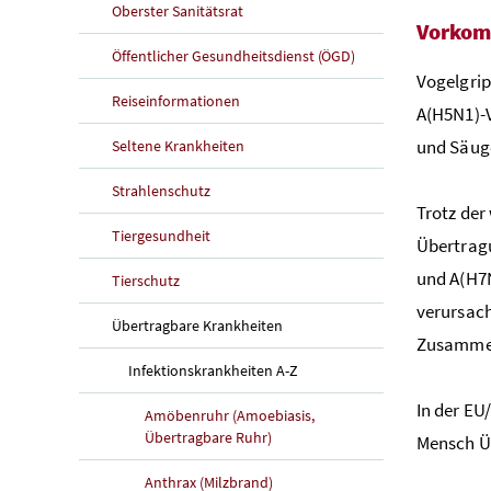
Oberster Sanitätsrat
Vorko
Öffentlicher Gesundheitsdienst (ÖGD)
Vogelgrip
Reiseinformationen
A(H5N1)-V
und Säuge
Seltene Krankheiten
Strahlenschutz
Trotz der
Tiergesundheit
Übertragu
und A(H7N
Tierschutz
verursach
Übertragbare Krankheiten
Zusammen
Infektionskrankheiten A-Z
In der EU
Amöbenruhr (Amoebiasis,
Übertragbare Ruhr)
Mensch Üb
Anthrax (Milzbrand)