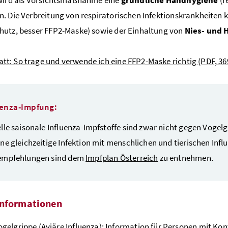
. Die Verbreitung von respiratorischen Infektionskrankheiten
utz, besser FFP2-Maske) sowie der Einhaltung von
Nies- und 
att: So trage und verwende ich eine FFP2-Maske richtig
(PDF, 36
uenza-Impfung:
lle saisonale Influenza-Impfstoffe sind zwar nicht gegen Voge
ne gleichzeitige Infektion mit menschlichen und tierischen Infl
empfehlungen sind dem
Impfplan Österreich
zu entnehmen.
informationen
ogelgrippe (Aviäre Influenza): Information für Personen mit Kont