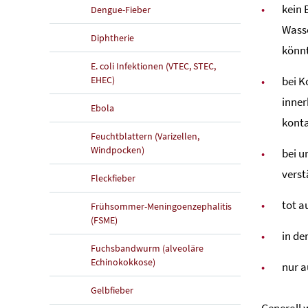
kein 
Dengue-Fieber
Wasse
Diphtherie
könn
E. coli Infektionen (VTEC, STEC,
EHEC)
bei K
inner
Ebola
konta
Feuchtblattern (Varizellen,
Windpocken)
bei u
verst
Fleckfieber
tot a
Frühsommer-Meningoenzephalitis
(FSME)
in de
Fuchsbandwurm (alveoläre
Echinokokkose)
nur a
Gelbfieber
Generell