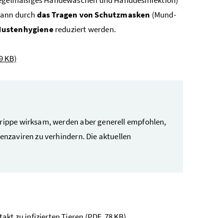
 kann durch
das Tragen von Schutzmasken
(Mund-
Hustenhygiene
reduziert werden.
9 KB)
lgrippe wirksam, werden aber generell empfohlen,
uenzaviren zu verhindern. Die aktuellen
akt zu infizierten Tieren
(PDF, 78 KB)