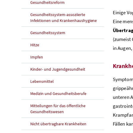
Gesundheitsreform
Einige Vo
Gesundheitssystem-assoziierte
Infektionen und Krankenhaushygiene
Eine mens
Übertrag
Gesundheitssystem
(zumeist 
Hitze
in Augen
Impfen
Krankhe
Kinder- und Jugendgesundheit
Symptome 
Lebensmittel
grippeäh
Medizin und Gesundheitsberufe
unteren 
gastroin
Mitteilungen für das öffentliche
Gesundheitswesen
Krampfanf
Fällen ka
Nicht übertragbare Krankheiten