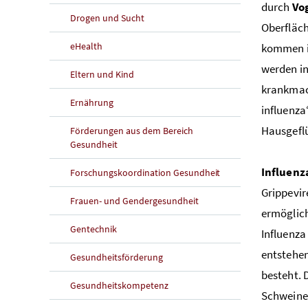
durch
Vo
Drogen und Sucht
Oberfläch
eHealth
kommen in
werden in
Eltern und Kind
krankmach
Ernährung
influenza
Hausgeflü
Förderungen aus dem Bereich
Gesundheit
Influenz
Forschungskoordination Gesundheit
Grippevir
Frauen- und Gendergesundheit
ermöglich
Gentechnik
Influenza 
entstehen
Gesundheitsförderung
besteht. 
Gesundheitskompetenz
Schweineg