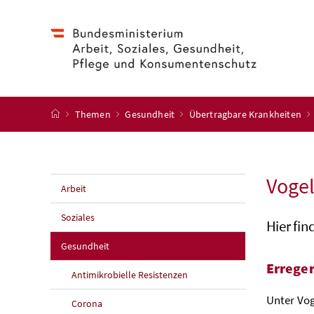
Accesskey
Accesskey
Accesskey
Accesskey
Zum Inhalt
Zum Hauptmenü
Zum Untermenü
Zur Suche
[4]
[1]
[3]
[2]
Startseite
Themen
Gesundheit
Übertragbare Krankheiten
Vogel
Arbeit
Soziales
Hier fin
Gesundheit
Errege
Antimikrobielle Resistenzen
Unter Vog
Corona