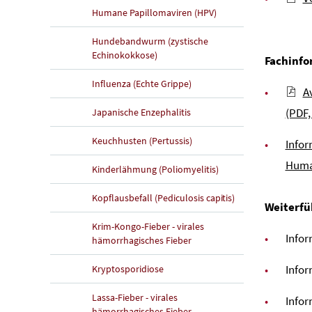
Humane Papillomaviren (HPV)
Hundebandwurm (zystische
Echinokokkose)
Fachinfo
Influenza (Echte Grippe)
A
(PDF,
Japanische Enzephalitis
Keuchhusten (Pertussis)
Infor
Human
Kinderlähmung (Poliomyelitis)
Kopflausbefall (Pediculosis capitis)
Weiterfü
Krim-Kongo-Fieber - virales
Infor
hämorrhagisches Fieber
Info
Kryptosporidiose
Lassa-Fieber - virales
Infor
hämorrhagisches Fieber