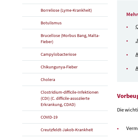
Borreliose (Lyme-Krankheit)
Mehr
Botulismus
Q
Brucellose (Morbus Bang, Malta-
J
Fieber)
A
Campylobacteriose
Chikungunya-Fieber
A
Cholera
Clostridium-difficile-Infektionen
Vorbeu
(CDI) (C. difficile-assoziierte
Erkrankung, CDAD)
Die wicht
COVID-19
Verme
Creutzfeldt-Jakob-Krankheit