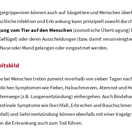
gelgrippeviren können auch auf Säugetiere und Menschen über
chliche Infektion und Erkrankung kann prinzipiell sowohl durch 
ung vom Tier auf den Menschen
(zoonotische Übertragung) k
Geflügel) oder deren Ausscheidungen (bzw. damit verunreinigter
, Nase oder Mund gelangen oder eingeatmet werden.
itsbild
bei Menschen treten zumeist innerhalb von sieben Tagen nach 
nlichen Symptomen wie Fieber, Halsschmerzen, Atemnot und H
Atemwege (z.B. Lungenentzündung) einhergehen. Auch Bindehau
testinale Symptome wie Durchfall, Erbrechen und Bauchschmer
all) und Gehirnentzündung können ebenfalls mit einer Vogelgri
nn die Erkrankung auch zum Tod führen.