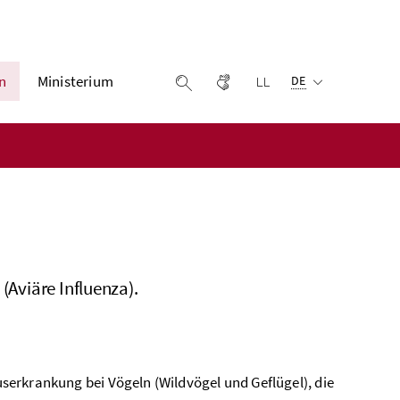
Ausgewählte Sprach
n
Ministerium
Gebärdensprache
Leichter lesen
Suche einblenden
DE
(Aviäre Influenza).
ruserkrankung bei Vögeln (Wildvögel und Geflügel), die