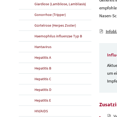
Giardiose (Lambliose, Lambliasis)
empfohlen
Gonorrhoe (Tripper)
Nasen-Sch
Gürtelrose (Herpes Zoster)
Infobl
Haemophilus influenzae Typ B
Hantavirus
Infl
Hepatitis A
Aktue
Hepatitis B
um ei
Hepatitis C
Impf
Hepatitis D
Hepatitis E
Zusatz
HIV/AIDS
V