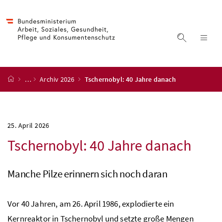
Accesskey
Accesskey
Accesskey
Accesskey
Zum Inhalt
Zum Hauptmenü
Zum Untermenü
Zur Suche
[4]
[1]
[3]
[2]
Suche ein
Nav
Startseite
…
Archiv 2026
Tschernobyl: 40 Jahre danach
25. April 2026
Tschernobyl: 40 Jahre danach
Manche Pilze erinnern sich noch daran
Vor 40 Jahren, am 26. April 1986, explodierte ein
Kernreaktor in Tschernobyl und setzte große Mengen