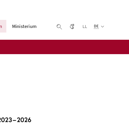
Ausgewählte Sprach
n
Ministerium
Gebärdensprache
Leichter lesen
Suche einblenden
DE