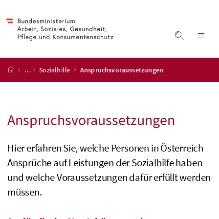
Accesskey
Accesskey
Accesskey
Accesskey
Zum Inhalt
Zum Hauptmenü
Zum Untermenü
Zur Suche
[4]
[1]
[3]
[2]
Suche ein
Nav
Startseite
…
Sozialhilfe
Anspruchsvoraussetzungen
Anspruchsvoraussetzungen
Hier erfahren Sie, welche Personen in Österreich
Ansprüche auf Leistungen der Sozialhilfe haben
und welche Voraussetzungen dafür erfüllt werden
müssen.