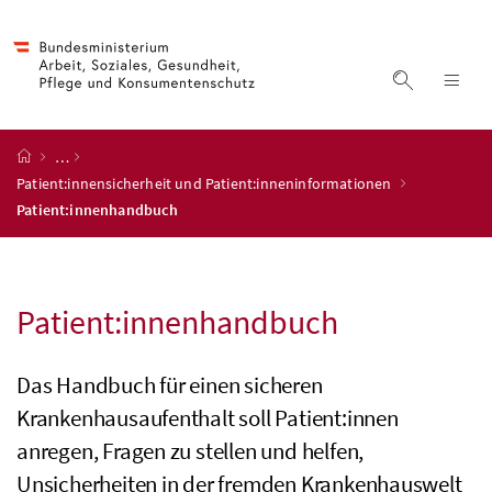
Accesskey
Accesskey
Accesskey
Accesskey
Zum Inhalt
Zum Hauptmenü
Zum Untermenü
Zur Suche
[4]
[1]
[3]
[2]
Suche ein
Nav
Startseite
…
Patient:innensicherheit und Patient:inneninformationen
Patient:innenhandbuch
Patient:innenhandbuch
Das Handbuch für einen sicheren
Krankenhausaufenthalt soll Patient:innen
anregen, Fragen zu stellen und helfen,
Unsicherheiten in der fremden Krankenhauswelt