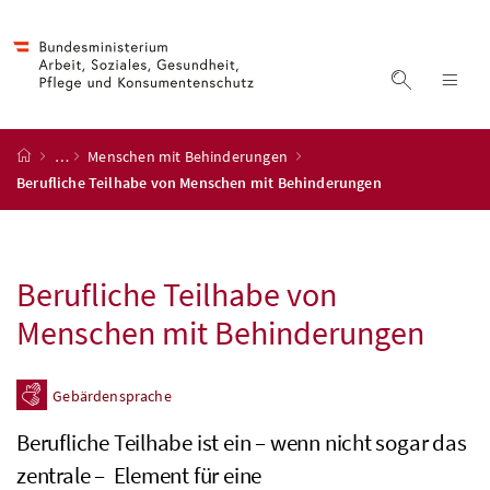
Accesskey
Accesskey
Accesskey
Accesskey
Zum Inhalt
Zum Hauptmenü
Zum Untermenü
Zur Suche
[4]
[1]
[3]
[2]
Suche ein
Nav
Startseite
…
Menschen mit Behinderungen
Berufliche Teilhabe von Menschen mit Behinderungen
Berufliche Teilhabe von
Menschen mit Behinderungen
Gebärdensprache
Berufliche Teilhabe ist ein – wenn nicht sogar das
zentrale – Element für eine