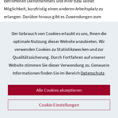
betroffenen Dienstnehmers und ihrer
bzw.
seiner
Möglichkeit, kurzfristig einen anderen Arbeitsplatz zu
erlangen. Darüber hinaus gibt es Zuwendungen zum
Ausgleich der durch Beeinträchtigungen entstandenen
Wettbewerbsnachteile. Dazu zählen etwa technische
Der Gebrauch von Cookies erlaubt es uns, Ihnen die
Hilfen, Mobilitätshilfen oder entsprechende
optimale Nutzung dieser Website anzubieten. Wir
Einzelqualifizierungen.
verwenden Cookies zu Statistikzwecken und zur
Qualitätssicherung. Durch Fortfahren auf unserer
Unternehmerinnen und Unternehmer mit
Website stimmen Sie dieser Verwendung zu. Genauere
Behinderungen
Informationen finden Sie im Bereich
Datenschutz
.
Um auch Menschen mit Behinderungen den Weg in die
Alle Cookies akzeptieren
Selbstständigkeit zu ermöglichen, gibt es Zuschüsse um
die wirtschaftliche Lage zu verbessern sowie den
Cookie-Einstellungen
Lebensunterhalt sicherzustellen.