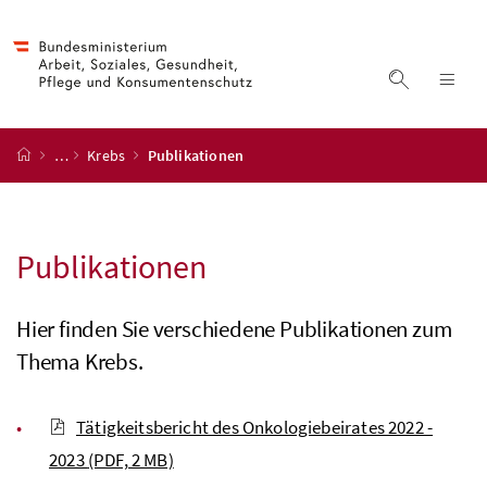
Accesskey
Accesskey
Accesskey
Accesskey
Zum Inhalt
Zum Hauptmenü
Zum Untermenü
Zur Suche
[4]
[1]
[3]
[2]
Suche ein
Nav
Startseite
…
Krebs
Publikationen
Publikationen
Hier finden Sie verschiedene Publikationen zum
Thema Krebs.
Tätigkeitsbericht des Onkologiebeirates 2022 -
2023
(PDF, 2 MB)