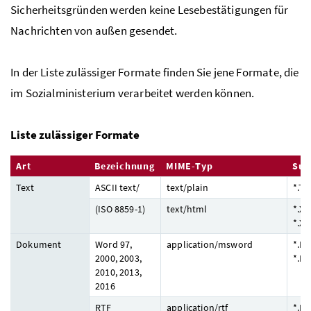
Sicherheitsgründen werden keine Lesebestätigungen für
Nachrichten von außen gesendet.
In der Liste zulässiger Formate finden Sie jene Formate, die
im Sozialministerium verarbeitet werden können.
Liste zulässiger Formate
Art
Bezeichnung
MIME-Typ
Suf
Text
ASCII text/
text/plain
*.TX
(ISO 8859-1)
text/html
*.XM
*.XS
Dokument
Word 97,
application/msword
*.D
2000, 2003,
*.D
2010, 2013,
2016
RTF
application/rtf
*.R