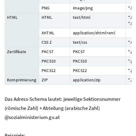
PNG
image/png
*.P
HTML
HTML
text/html
*.H
*.H
XHTML
application/xhtml+xml
CSS 2
text/css
*.CS
Zertifikate
PKCS7
PKCS7
*.p7
PKCS10
PKCS10
*.p1
PKCS12
PKCS12
*.p1
Komprimierung
ZIP
application/zip
*.ZI
Das Adress-Schema lautet: jeweilige Sektionsnummer
(römische Zahl) + Abteilung (arabische Zahl)
@sozialministerium.gv.at
Beispiele: