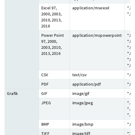
Excel 97,
application/msexcel
*.XL
2000, 2003,
*.XL
2010, 2013,
2016
Power Point
application/mspowerpoint
*.PP
97, 2000,
*.PO
2003, 2010,
*.PP
2013, 2016
*.PP
*.PO
*.P
CSV
text/csv
*.CS
PDF
application/pdf
*.P
Grafik
GIF
image/gif
*.GI
JPEG
image/jpeg
*.JP
*.JP
*.JP
BMP
image/bmp
*.B
TIFF
image/tiff
*.TI