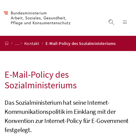
Accesskey
Accesskey
Accesskey
Accesskey
Zum Inhalt
Zum Hauptmenü
Zum Untermenü
Zur Suche
[4]
[1]
[3]
[2]
Suche ein
Nav
Startseite
…
Kontakt
E-Mail-Policy des Sozialministeriums
E-Mail-Policy des
Sozialministeriums
Das Sozialministerium hat seine Internet-
Kommunikationspolitik im Einklang mit der
Konvention zur Internet-Policy für E-Government
festgelegt.