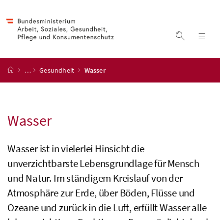
Accesskey
Accesskey
Accesskey
Accesskey
Zum Inhalt
Zum Hauptmenü
Zum Untermenü
Zur Suche
[4]
[1]
[3]
[2]
Suche ein
Nav
Startseite
…
Gesundheit
Wasser
Wasser
Wasser ist in vielerlei Hinsicht die
unverzichtbarste Lebensgrundlage für Mensch
und Natur. Im ständigem Kreislauf von der
Atmosphäre zur Erde, über Böden, Flüsse und
Ozeane und zurück in die Luft, erfüllt Wasser alle