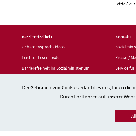
Letzte Aktua
Barrierefreiheit
Kontakt
Gebärdensprachvideos
Sozialmini
Leichter Lesen Texte
Presse / M
Barrierefreiheit im Sozialministerium
Service fü
Barrierefreiheit auf sozialministerium.gv.at
Broschüren
Der Gebrauch von Cookies erlaubt es uns, Ihnen die 
Durch Fortfahren auf unserer Webs
Al
Kontakt
/