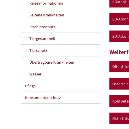
Alkohol 
Reiseinformationen
Seltene Krankheiten
EU
-Alkoh
Strahlenschutz
EU
-Alkoh
Tiergesundheit
Tierschutz
Weiterf
Übertragbare Krankheiten
Öffentlic
Wasser
Österrei
Pflege
Konsumentenschutz
Kompeten
Mehr Inf