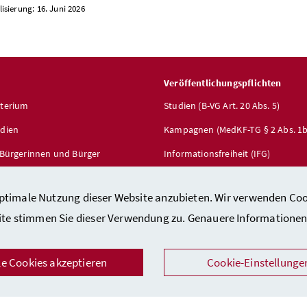
lisierung: 16. Juni 2026
Veröffentlichungspflichten
sterium
Studien (B-VG Art. 20 Abs. 5)
edien
Kampagnen (MedKF-TG § 2 Abs. 1b
r Bürgerinnen und Bürger
Informationsfreiheit (IFG)
service
optimale Nutzung dieser Website anzubieten. Wir verwenden Coo
ite stimmen Sie dieser Verwendung zu. Genauere Informationen 
le Cookies akzeptieren
Cookie-Einstellunge
Datenschutzerklärung
/
Barrierefreiheitserklärung
/
Impressum
/
Aus
Facebook
Instagram
Youtube
Flickr
LinkedIn