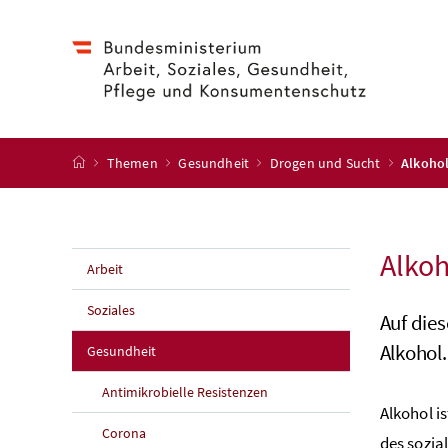
Accesskey
Accesskey
Accesskey
Accesskey
Zum Inhalt
Zum Hauptmenü
Zum Untermenü
Zur Suche
[4]
[1]
[3]
[2]
Startseite
Themen
Gesundheit
Drogen und Sucht
Alkoho
Alkoh
Arbeit
Soziales
Auf die
Alkohol.
Gesundheit
Antimikrobielle Resistenzen
Alkohol i
Corona
des sozia