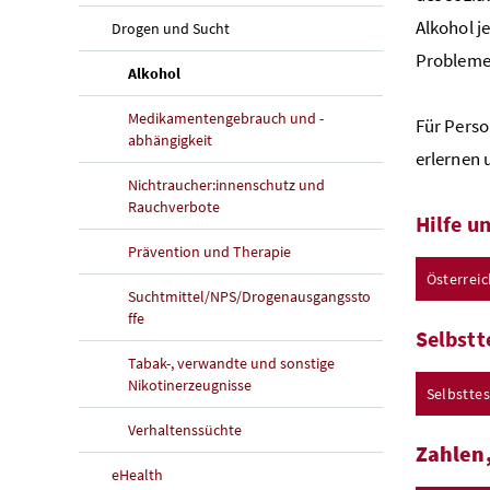
Alkohol j
Drogen und Sucht
Problemen
(aktuelle Seite)
Alkohol
Medikamentengebrauch und -
Für Perso
abhängigkeit
erlernen 
Nichtraucher:innenschutz und
Rauchverbote
Hilfe u
Prävention und Therapie
Österrei
Suchtmittel/NPS/Drogenausgangssto
ffe
Selbstt
Tabak-, verwandte und sonstige
Nikotinerzeugnisse
Selbsttes
Verhaltenssüchte
Zahlen,
eHealth