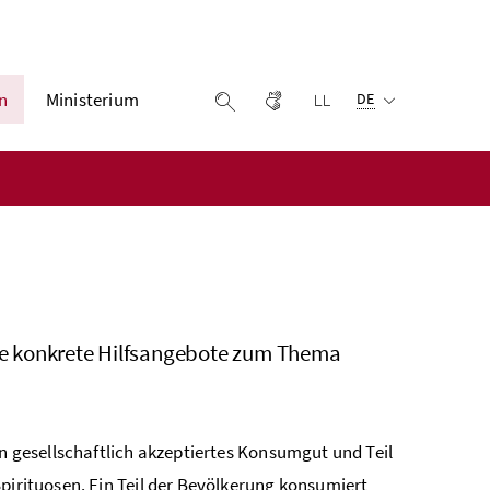
Ausgewählte Sprach
n
Ministerium
Gebärdensprache
Leichter lesen
Suche einblenden
DE
owie konkrete Hilfsangebote zum Thema
in gesellschaftlich akzeptiertes Konsumgut und Teil
pirituosen. Ein Teil der Bevölkerung konsumiert