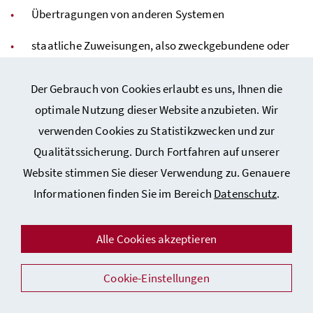
Übertragungen von anderen Systemen
staatliche Zuweisungen, also zweckgebundene oder
allgemeine (Steuer-)Mittel des Staates zur
Finanzierung des Sozialschutzes
Der Gebrauch von Cookies erlaubt es uns, Ihnen die
optimale Nutzung dieser Website anzubieten. Wir
sonstige Einnahmen
verwenden Cookies zu Statistikzwecken und zur
Qualitätssicherung. Durch Fortfahren auf unserer
Nettosozialschutzleistungen
Website stimmen Sie dieser Verwendung zu. Genauere
Teilweise sind für Sozialleistungen in Österreich (zum
Informationen finden Sie im Bereich
Datenschutz
.
Beispiel Pensionen) Lohnsteuer beziehungsweise
Sozialbeiträge (zum Beispiel Krankenversicherung) zu
Alle Cookies akzeptieren
entrichten. Diese Beiträge werden von den Sozialausgaben
abgezogen und ergeben damit die Nettosozialausgaben.
Cookie-Einstellungen