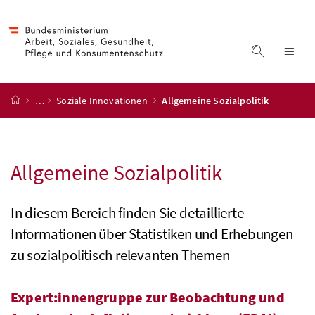
Accesskey
Accesskey
Accesskey
Accesskey
Zum Inhalt
Zum Hauptmenü
Zum Untermenü
Zur Suche
[4]
[1]
[3]
[2]
Suche ein
Nav
Startseite
…
Soziale Innovationen
Allgemeine Sozialpolitik
Allgemeine Sozialpolitik
In diesem Bereich finden Sie detaillierte
Informationen über Statistiken und Erhebungen
zu sozialpolitisch relevanten Themen
Expert:innengruppe zur Beobachtung und