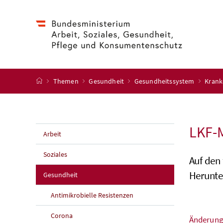
Accesskey
Accesskey
Accesskey
Accesskey
Zum Inhalt
Zum Hauptmenü
Zum Untermenü
Zur Suche
[4]
[1]
[3]
[2]
Startseite
Themen
Gesundheit
Gesundheitssystem
Krank
LKF-
Arbeit
Soziales
Auf den
Herunte
Gesundheit
Antimikrobielle Resistenzen
Corona
Änderung