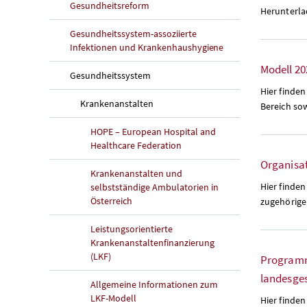
Gesundheitsreform
Herunterla
Gesundheitssystem-assoziierte
Infektionen und Krankenhaushygiene
Modell 20
Gesundheitssystem
Hier finden
Krankenanstalten
Bereich so
HOPE – European Hospital and
Healthcare Federation
Organisa
Krankenanstalten und
Hier finde
selbstständige Ambulatorien in
Österreich
zugehörig
Leistungsorientierte
Krankenanstaltenfinanzierung
(LKF)
Programm
landesge
Allgemeine Informationen zum
LKF-Modell
Hier finden