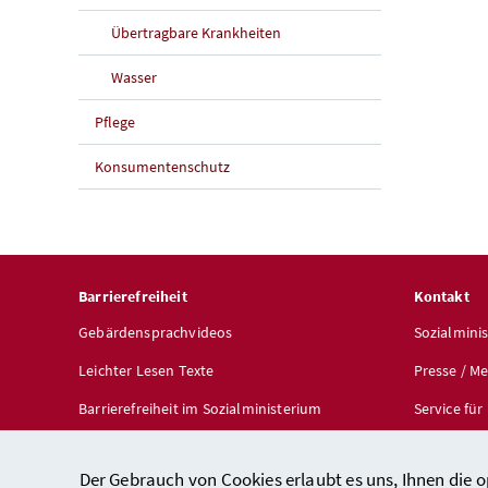
Übertragbare Krankheiten
Wasser
Pflege
Konsumentenschutz
Barrierefreiheit
Kontakt
Gebärdensprachvideos
Sozialmini
Leichter Lesen Texte
Presse / M
Barrierefreiheit im Sozialministerium
Service fü
Barrierefreiheit auf sozialministerium.gv.at
Broschüren
Der Gebrauch von Cookies erlaubt es uns, Ihnen die 