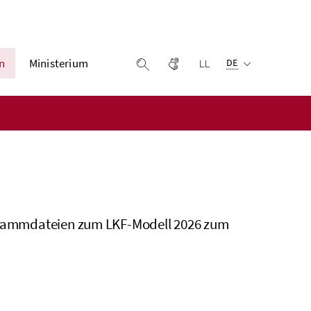
Ausgewählte Sprach
n
Ministerium
Gebärdensprache
Leichter lesen
Suche einblenden
DE
rogrammdateien zum LKF-Modell 2026 zum