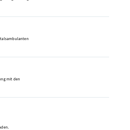
italsambulanten
ung mit den
aden.