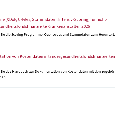
e (XDok, C-
Files
, Stammdaten, Intensiv-
Scoring
) für nicht-
sundheitsfondsfinanzierte Krankenanstalten 2026
 Sie die
Scoring
-Programme, Quellcodes und Stammdaten zum Herunterl
ation von Kostendaten in landesgesundheitsfondsfinanzierte
n Sie das Handbuch zur Dokumentation von Kostendaten mit den zugehö
den.