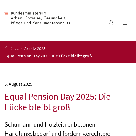
Accesskey
Accesskey
Accesskey
Accesskey
Zum Inhalt
Zum Hauptmenü
Zum Untermenü
Zur Suche
[4]
[1]
[3]
[2]
Suche ein
Nav
Startseite
…
Archiv 2025
Equal Pension Day 2025: Die Lücke bleibt groß
6. August 2025
Equal Pension Day 2025: Die
Lücke bleibt groß
Schumann und Holzleitner betonen
Handlungsbedarf und fordern gerechtere