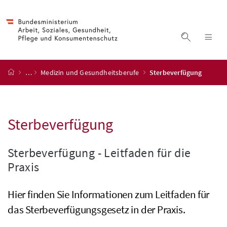
Accesskey
Accesskey
Accesskey
Accesskey
Zum Inhalt
Zum Hauptmenü
Zum Untermenü
Zur Suche
[4]
[1]
[3]
[2]
Suche ein
Nav
Startseite
…
Medizin und Gesundheitsberufe
Sterbeverfügung
Sterbeverfügung
Sterbeverfügung - Leitfaden für die
Praxis
Hier finden Sie Informationen zum Leitfaden für
das Sterbeverfügungsgesetz in der Praxis.