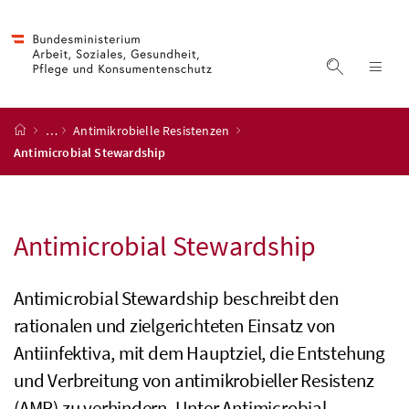
Accesskey
Accesskey
Accesskey
Accesskey
Zum Inhalt
Zum Hauptmenü
Zum Untermenü
Zur Suche
[4]
[1]
[3]
[2]
Suche ein
Nav
Startseite
…
Antimikrobielle Resistenzen
Antimicrobial Stewardship
Antimicrobial Stewardship
Antimicrobial Stewardship beschreibt den
rationalen und zielgerichteten Einsatz von
Antiinfektiva, mit dem Hauptziel, die Entstehung
und Verbreitung von antimikrobieller Resistenz
(AMR) zu verhindern. Unter Antimicrobial