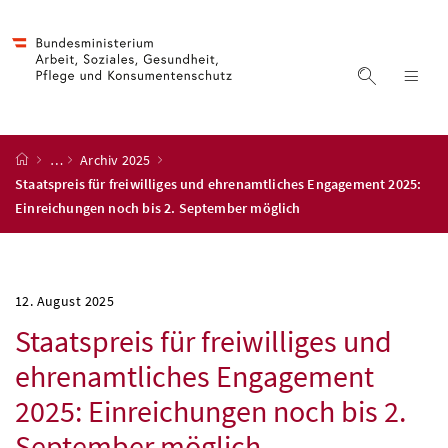
Accesskey
Accesskey
Accesskey
Accesskey
Zum Inhalt
Zum Hauptmenü
Zum Untermenü
Zur Suche
[4]
[1]
[3]
[2]
Suche ein
Nav
Startseite
…
Archiv 2025
Staatspreis für freiwilliges und ehrenamtliches Engagement 2025:
Einreichungen noch bis 2. September möglich
12. August 2025
Staatspreis für freiwilliges und
ehrenamtliches Engagement
2025: Einreichungen noch bis 2.
September möglich