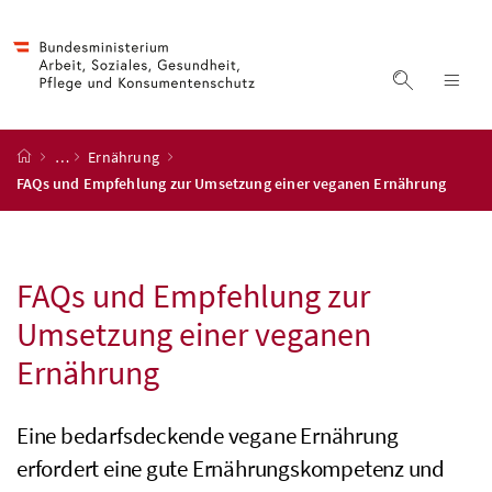
Accesskey
Accesskey
Accesskey
Accesskey
Zum Inhalt
Zum Hauptmenü
Zum Untermenü
Zur Suche
[4]
[1]
[3]
[2]
Suche ein
Nav
Startseite
…
Ernährung
FAQs und Empfehlung zur Umsetzung einer veganen Ernährung
FAQs und Empfehlung zur
Umsetzung einer veganen
Ernährung
Eine bedarfsdeckende vegane Ernährung
erfordert eine gute Ernährungskompetenz und