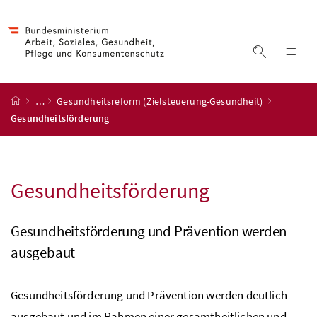
Accesskey
Accesskey
Accesskey
Accesskey
Zum Inhalt
Zum Hauptmenü
Zum Untermenü
Zur Suche
[4]
[1]
[3]
[2]
Suche ein
Nav
Startseite
…
Gesundheitsreform (Zielsteuerung-Gesundheit)
Gesundheitsförderung
Gesundheitsförderung
Gesundheitsförderung und Prävention werden
ausgebaut
Gesundheitsförderung und Prävention werden deutlich
ausgebaut und im Rahmen einer gesamtheitlichen und