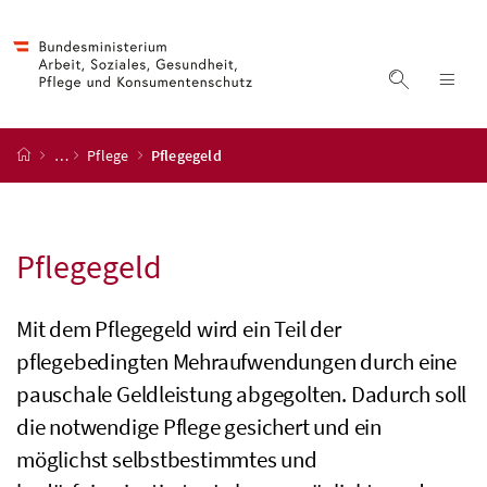
Accesskey
Accesskey
Accesskey
Accesskey
Zum Inhalt
Zum Hauptmenü
Zum Untermenü
Zur Suche
[4]
[1]
[3]
[2]
Suche ein
Nav
Startseite
…
Pflege
Pflegegeld
Pflegegeld
Mit dem Pflegegeld wird ein Teil der
pflegebedingten Mehraufwendungen durch eine
pauschale Geldleistung abgegolten. Dadurch soll
die notwendige Pflege gesichert und ein
möglichst selbstbestimmtes und