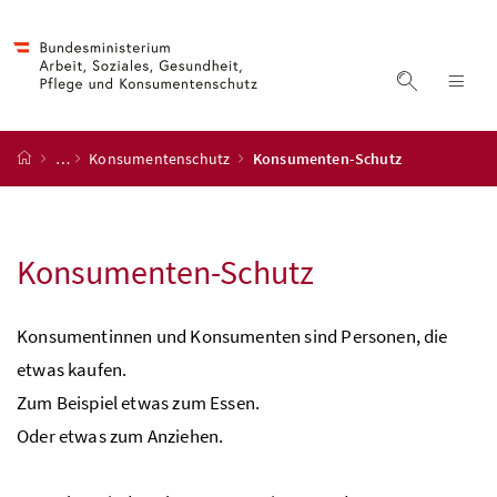
Accesskey
Accesskey
Accesskey
Accesskey
Zum Inhalt
Zum Hauptmenü
Zum Untermenü
Zur Suche
[4]
[1]
[3]
[2]
Suche ein
Nav
Startseite
…
Konsumentenschutz
Konsumenten-Schutz
Konsumenten-Schutz
Konsumentinnen und Konsumenten sind Personen, die
etwas kaufen.
Zum Beispiel etwas zum Essen.
Oder etwas zum Anziehen.