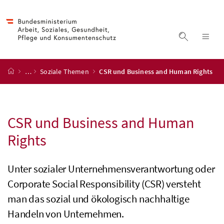
Accesskey
Accesskey
Accesskey
Accesskey
Zum Inhalt
Zum Hauptmenü
Zum Untermenü
Zur Suche
[4]
[1]
[3]
[2]
Suche ein
Nav
Startseite
…
Soziale Themen
CSR und Business and Human Rights
CSR und Business and Human
Rights
Unter sozialer Unternehmensverantwortung oder
Corporate Social Responsibility
(CSR) versteht
man das sozial und ökologisch nachhaltige
Handeln von Unternehmen.