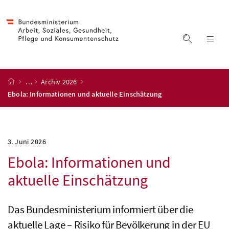
Accesskey
Accesskey
Accesskey
Accesskey
Zum Inhalt
Zum Hauptmenü
Zum Untermenü
Zur Suche
[4]
[1]
[3]
[2]
Suche ein
Nav
Startseite
…
Archiv 2026
Ebola: Informationen und aktuelle Einschätzung
3. Juni 2026
Ebola: Informationen und
aktuelle Einschätzung
Das Bundesministerium informiert über die
aktuelle Lage – Risiko für Bevölkerung in der EU