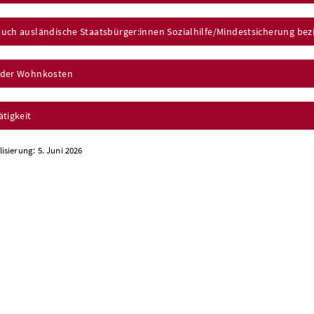
uch ausländische Staatsbürger:innen Sozialhilfe/Mindestsicherung bez
 der Wohnkosten
tigkeit
lisierung: 5. Juni 2026