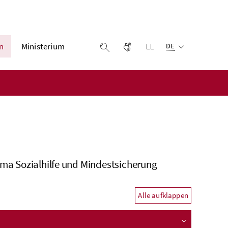
Ausgewählte Sprach
n
Ministerium
Gebärdensprache
Leichter lesen
Suche einblenden
DE
ema Sozialhilfe und Mindestsicherung
Alle aufklappen