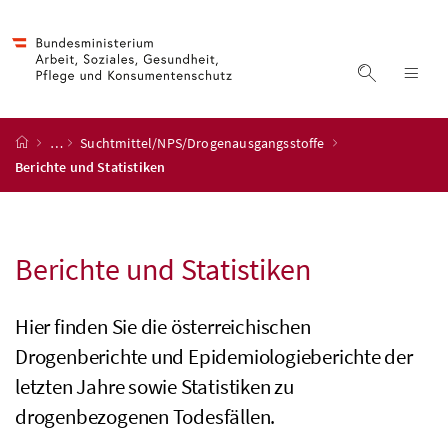
Accesskey
Accesskey
Accesskey
Accesskey
Zum Inhalt
Zum Hauptmenü
Zum Untermenü
Zur Suche
[4]
[1]
[3]
[2]
Suche ein
Nav
Startseite
…
Suchtmittel/NPS/Drogenausgangsstoffe
Berichte und Statistiken
Berichte und Statistiken
Hier finden Sie die österreichischen
Drogenberichte und Epidemiologieberichte der
letzten Jahre sowie Statistiken zu
drogenbezogenen Todesfällen.