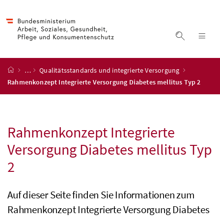
Accesskey
Accesskey
Accesskey
Accesskey
Zum Inhalt
Zum Hauptmenü
Zum Untermenü
Zur Suche
[4]
[1]
[3]
[2]
Suche ein
Nav
Startseite
…
Qualitätsstandards und integrierte Versorgung
Rahmenkonzept Integrierte Versorgung Diabetes mellitus Typ 2
Rahmenkonzept Integrierte
Versorgung Diabetes mellitus Typ
2
Auf dieser Seite finden Sie Informationen zum
Rahmenkonzept Integrierte Versorgung Diabetes