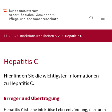
Accesskey
Accesskey
Accesskey
Accesskey
Zum Inhalt
Zum Hauptmenü
Zum Untermenü
Zur Suche
[4]
[1]
[3]
[2]
Suche ein
Nav
Startseite
…
Infektionskrankheiten A-Z
Hepatitis C
Hepatitis C
Hier finden Sie die wichtigsten Informationen
zu Hepatitis C.
Erreger und Übertragung
Hepatitis C ist eine infektiöse Leberentzündung, die durch