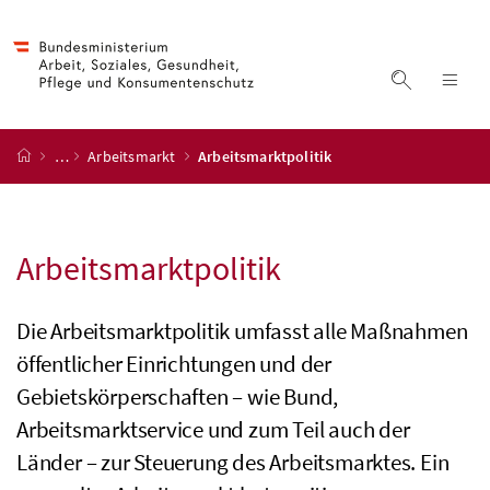
Accesskey
Accesskey
Accesskey
Accesskey
Zum Inhalt
Zum Hauptmenü
Zum Untermenü
Zur Suche
[4]
[1]
[3]
[2]
Suche ein
Nav
Startseite
…
Arbeitsmarkt
Arbeitsmarktpolitik
Arbeitsmarktpolitik
Die Arbeitsmarktpolitik umfasst alle Maßnahmen
öffentlicher Einrichtungen und der
Gebietskörperschaften – wie Bund,
Arbeitsmarktservice und zum Teil auch der
Länder – zur Steuerung des Arbeitsmarktes. Ein