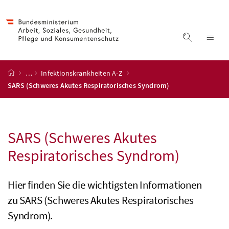
Accesskey
Accesskey
Accesskey
Accesskey
Zum Inhalt
Zum Hauptmenü
Zum Untermenü
Zur Suche
[4]
[1]
[3]
[2]
Suche ein
Nav
Startseite
…
Infektionskrankheiten A-Z
SARS (Schweres Akutes Respiratorisches Syndrom)
SARS (Schweres Akutes
Respiratorisches Syndrom)
Hier finden Sie die wichtigsten Informationen
zu SARS (Schweres Akutes Respiratorisches
Syndrom).