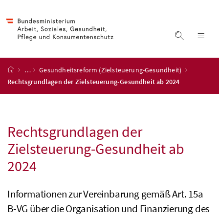
Accesskey
Accesskey
Accesskey
Accesskey
Zum Inhalt
Zum Hauptmenü
Zum Untermenü
Zur Suche
[4]
[1]
[3]
[2]
Suche ein
Nav
Startseite
…
Gesundheitsreform (Zielsteuerung-Gesundheit)
Rechtsgrundlagen der Zielsteuerung-Gesundheit ab 2024
Rechtsgrundlagen der
Zielsteuerung-Gesundheit ab
2024
Informationen zur Vereinbarung gemäß
Art. 15a
B-VG
über die Organisation und Finanzierung des