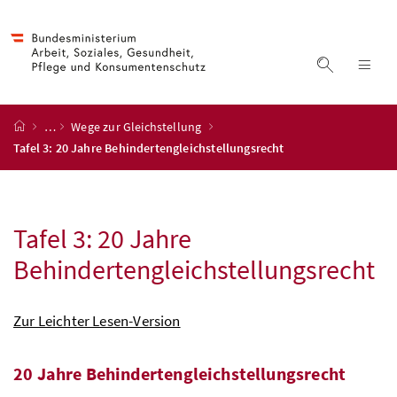
Accesskey
Accesskey
Accesskey
Accesskey
Zum Inhalt
Zum Hauptmenü
Zum Untermenü
Zur Suche
[4]
[1]
[3]
[2]
Suche ein
Nav
Startseite
…
Wege zur Gleichstellung
Tafel 3: 20 Jahre Behindertengleichstellungsrecht
Tafel 3: 20 Jahre
Behindertengleichstellungsrecht
Zur Leichter Lesen-Version
20 Jahre Behindertengleichstellungsrecht