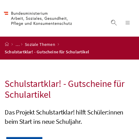
Accesskey
Accesskey
Accesskey
Accesskey
Zum Inhalt
Zum Hauptmenü
Zum Untermenü
Zur Suche
[4]
[1]
[3]
[2]
Suche ein
Nav
Startseite
…
Soziale Themen
Schulstartklar! - Gutscheine für Schulartikel
Schulstartklar! - Gutscheine für
Schulartikel
Das Projekt Schulstartklar! hilft Schüler:innen
beim Start ins neue Schuljahr.